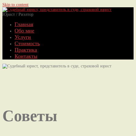
Skip to content
Юрист / Риэлтор
Главная
Обо мне
Услуги
Стоимость
Практика
Контакты
Советы